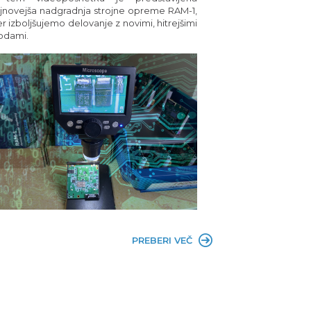
jnovejša nadgradnja strojne opreme RAM-1,
er izboljšujemo delovanje z novimi, hitrejšimi
odami.
PREBERI VEČ