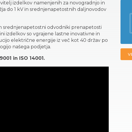
bavitelj izdelkov namenjenih za novogradnjo in
a do 1 kV in srednjenapetostnih daljnovodov
in srednjenapetostni odvodniki prenapetosti
čini izdelkov so vgrajene lastne inovativne in
ucijo električne energije iz več kot 40 držav po
ogijo našega podjetja.
V
 9001 in ISO 14001.