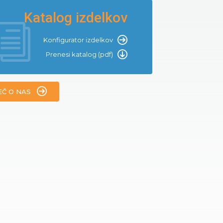
Katalog izdelkov
Konfigurator izdelkov
Prenesi katalog (pdf)
EČ O NAS