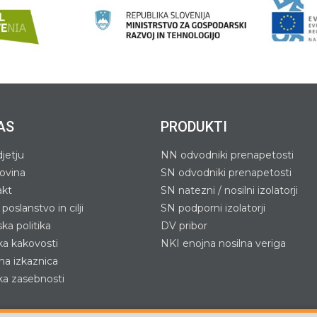
AS
PRODUKTI
jetju
NN odvodniki prenapetosti
ovina
SN odvodniki prenapetosti
akt
SN natezni / nosilni izolatorji
, poslanstvo in cilji
SN podporni izolatorji
ka politika
DV pribor
ika kakovosti
NKI enojna nosilna veriga
a izkaznica
ika zasebnosti