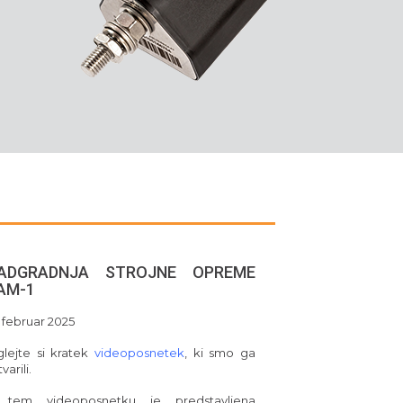
ADGRADNJA STROJNE OPREME
AM-1
. februar 2025
lejte si kratek
videoposnetek
, ki smo ga
varili.
 tem videoposnetku je predstavljena