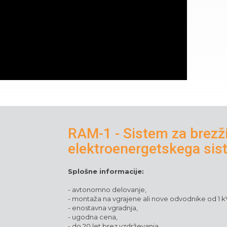
RAM-1 - Sistem za brezž
elektroenergetskega sis
Splošne informacije:
- avtonomno delovanje,
- montaža na vgrajene ali nove odvodnike od 1 kV
- enostavna vgradnja,
- ugodna cena,
- do 20 let brez vzdrževanja.