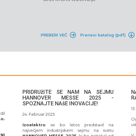
PREBERI VEČ
Prenesi katalog (pdf)
PRIDRUžITE SE NAM NA SEJMU
N
HANNOVER MESSE 2025 -
R
SPOZNAJTE NAšE INOVACIJE!
13
dil
24. Februar 2025
.o.
Og
ust
Izoelektro
se bo letos predstavil na
največjem industrijskem sejmu na svetu
NI
V
HANNOVER MESSE 2025
, ki bo potekal od