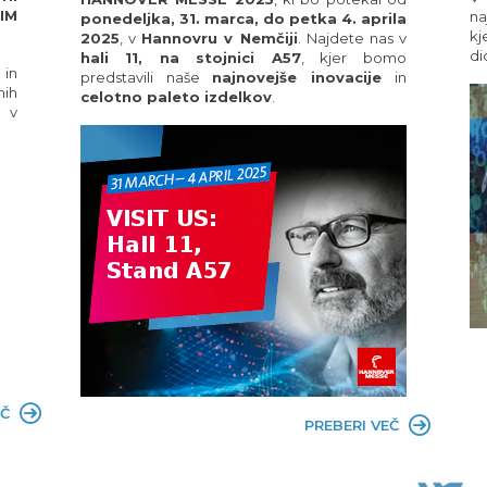
IM
na
ponedeljka, 31. marca, do petka 4. aprila
kj
2025
, v
Hannovru v Nemčiji
. Najdete nas v
di
hali 11, na stojnici A57
, kjer bomo
in
predstavili naše
najnovejše inovacije
in
ih
celotno paleto izdelkov
.
n v
EČ
PREBERI VEČ