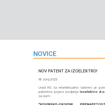
NOVICE
NOV PATENT ZA IZOELEKTRO!
18. Junij 2025
Urad RS za intelektualno lastnino je potr
patentno prijavo podjetja
Izoelektro d.o
za izum:
"KOVINSKO-OKSIDNI PRENAPETOST