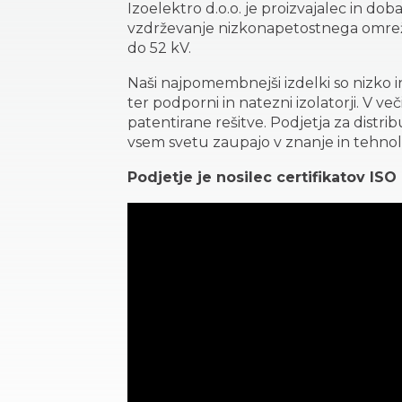
Izoelektro d.o.o. je proizvajalec in do
vzdrževanje nizkonapetostnega omrežj
do 52 kV.
Naši najpomembnejši izdelki so nizko 
ter podporni in natezni izolatorji. V ve
patentirane rešitve. Podjetja za distrib
vsem svetu zaupajo v znanje in tehnol
Podjetje je nosilec certifikatov ISO