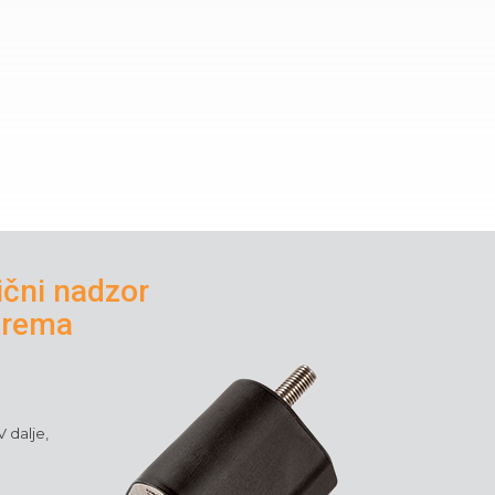
ični nadzor
trema
 dalje,