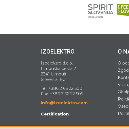
IZOELEKTRO
O N
Izoelektro d.o.o.
O pod
Limbuška cesta 2
Zgod
2341 Limbuš
Kont
Slovenia, EU
Vizija
Tel:
+386 2 66 22 500
Okoljs
Fax: +386 2 66 22 505
Polit
info@izoelektro.com
Osebn
Polit
Certification