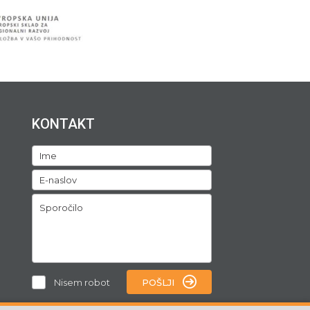
KONTAKT
Nisem robot
POŠLJI